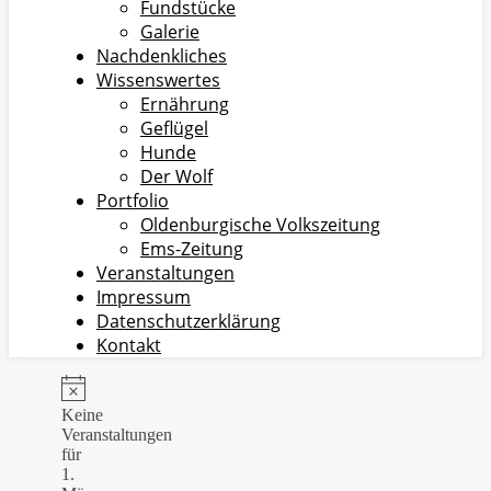
Fundstücke
Galerie
Nachdenkliches
Wissenswertes
Ernährung
Geflügel
Hunde
Der Wolf
Portfolio
Oldenburgische Volkszeitung
Ems-Zeitung
Veranstaltungen
Impressum
Datenschutzerklärung
Kontakt
Veranstaltungen
für
Hinweis
Keine
Veranstaltungen
1.
für
März
1.