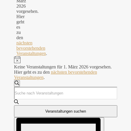
März
2026
2026
vorgesehen.
Hier
geht
es
zu
den
nächsten
bevorstehenden
Veranstaltungen
.
Hinweis
Keine Veranstaltungen für 1. März 2026 vorgesehen.
Hier geht es zu den
nächsten bevorstehenden
Veranstaltungen
.
Veranstaltungen
Suche
Bitte
Suche
Schlüsselwort
und
eingeben.
Suche
Ansichten,
nach
Veranstaltungen suchen
Navigation
Veranstaltungen
Veranstaltung
Schlüsselwort.
Ansichten-