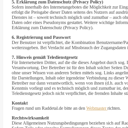
5. Erklärung zum Datenschutz (Privacy Policy)
Sofern innerhalb des Internetangebotes die Möglichkeit zur Eing
erfolgt die Preisgabe dieser Daten seitens des Nutzers auf ausdr
Dienstes ist – soweit technisch möglich und zumutbar – auch o
Daten oder eines Pseudonyms gestattet. Weitere wichtige Infor
Erklärung zum Datenschutz (Privacy Policy).
6. Registrierung und Passwort
Der Benutzer ist verpflichtet, die Kombination Benutzername/Pas
weiterzugeben. Bei Verdacht auf Missbrauch der Zugangsdaten is
7. Hinweis gemäß Teledienstgesetz
Für Internetseiten Dritter, auf die die dieses Angebot durch sog. 
Verantwortung. Der Betreiber ist für den Inhalt solcher Seiten D
ohne unser Wissen von anderen Seiten mittels sog. Links angel
für Darstellungen, Inhalt oder irgendeine Verbindung zu dieser W
Betreiber nur dann verantwortlich, wenn von ihnen (d.h. auch vo
Kenntnis vorliegt und es technisch möglich und zumutbar ist, d
Teledienstgesetz jedoch nicht verpflichtet, die fremden Inhalte s
Kontakt
Fragen rund um Raddetal.de bitte an den
Webmaster
richten.
Rechtswirksamkeit
Diese Allgemeinen Nutzungsbedingungen beziehen sich auf Rad