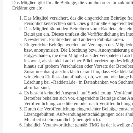
Das Mitglied gibt für alle Beiträge, die von ihm oder ihr zukünf
Erklärungen ab:
Das Mitglied versichert, das die eingereichten Beiträge f
Persönlichkeitsrechten sind. Dies gilt für alle eingereicht
Das Mitglied räumt den Betreibern von »Raddetal.de« ein
Beiträgen ein. Dieses umfasst die Veröffentlichung im Int
Newslettern, Printmedien und anderen Publikationen.
Eingereichte Beiträge werden auf Verlangen des Mitglied
bzw. anonymisiert. Die Löschung bzw. Anonymisierung erf
Folgeschäden, die dem Mitglied aus der verspäteten Lösch
insoweit, als sie nicht auf einer Pflichtverletzung des Mitg
hinaus auf grobem Verschulden oder Vorsatz der Betreibe
Zusammenhang ausdrücklich darauf hin, dass »Raddetal.d
wir keinen Einfluss darauf haben, ob, wo und wie lange b
Löschung bei »Raddetal.de« in Datenbanken von Suchma
abrufbar sind.
Es besteht keinerlei Anspruch auf Speicherung, Veröffentl
Betreiber behalten sich vor, eingereichte Beiträge ohne A
Veröffentlichung zu editieren oder nach Veröffentlichung
Durch die Veröffentlichung eingereichter Beiträge entste
Lizenzgebühren, Aufwendungsentschädigungen oder ähnli
Mitarbeit ist ehrenamtlich (unentgeltlich).
Inhaltlich Verantwortlicher gemäß TMG ist der jeweilige A