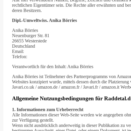
rechtlichen Eigentümer sein. Die Rechte aller erwähnten und be
deren Besitzern.
Dipl.-Umweltwiss. Anika Börries
Anika Börries
Neuenburger Str. 81
26655 Westerstede
Deutschland
Email:
Telefon:
Verantwortlich für den Inhalt: Anika Börries
Anika Börries ist Teilnehmer des Partnerprogramms von Amazon 
Websites konzipiert wurde, mittels dessen durch die Platzieru
Javari.co.uk / amazon.de / amazon.fr / Javari.fr / amazon.it We
Allgemeine Nutzungsbedingungen für Raddetal.d
1. Informationen zum Urheberrecht
Alle Informationen dieser Web-Seite werden wie angegeben ohne 
zur Verfügung gestellt.
Wenn nicht ausdrücklich anderweitig in dieser Publikation zu
bestimmten Ausschnitt, einer Datei, oder einem Dokument, ist 