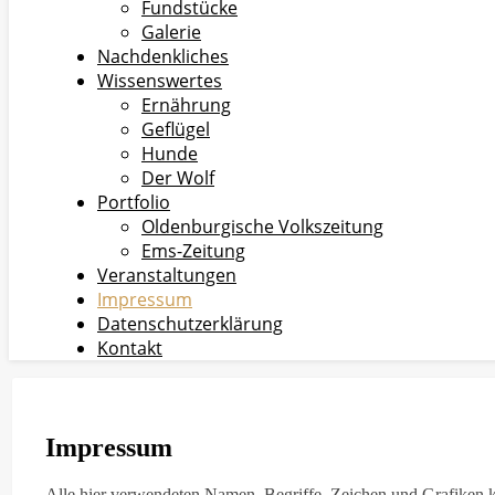
Fundstücke
Galerie
Nachdenkliches
Wissenswertes
Ernährung
Geflügel
Hunde
Der Wolf
Portfolio
Oldenburgische Volkszeitung
Ems-Zeitung
Veranstaltungen
Impressum
Datenschutzerklärung
Kontakt
Impressum
Alle hier verwendeten Namen, Begriffe, Zeichen und Grafiken 