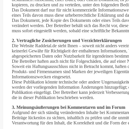
kopieren, zu drucken und zu verteilen, unter den folgenden Bed
Das Dokument darf nur für nicht kommerzielle Informationszwe
eines Teils davon muss diese urheberrechtliche Erklärung und da
Das Dokument, jede Kopie des Dokuments oder eines Teils davon
verändert werden. Der Betreiber behält sich das Recht vor, die
muss sofort eingestellt werden, sobald eine schriftliche Bekannt
2. Vertragliche Zusicherungen und Verzichterklärungen
Die Website Raddetal.de steht Ihnen – soweit nicht anders vere
keinerlei Gewähr für Richtigkeit der enthaltenen Informationen, 
abgespeicherten Daten oder Nutzbarkeit für irgendeinen besti
Die Betreiber haften auch nicht für Folgeschäden, die auf eine
Soweit ein Haftungsausschluss nicht in Betracht kommt, haften di
Produkt- und Firmennamen sind Marken der jeweiligen Eigentüm
Informationszwecken eingesetzt.
Diese Publikation könnte technische oder andere Ungenauigkeiten
werden der vorliegenden Information Änderungen hinzugefügt;
Publikation eingefügt. Der Betreiber kann jederzeit Verbesse
die in dieser Publikation beschrieben werden.
3. Meinungsäußerungen bei Kommentaren und im Forum
Aufgrund der sich ständig verändernden Inhalte bei Kommentaren
Beiträge lückenlos zu sichten, inhaltlich zu prüfen und die unmi
Verantwortung für den Inhalt, die Korrektheit und die Form der