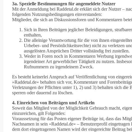
3a. Spezielle Bestimmungen für angemeldete Nutzer
Mit der Anmeldung bei Raddetal.de erklärt sich der Nutzer – n
folgenden Nutzungsbedingungen einverstanden:
Mitglieder, die sich an Diskussionsforen und Kommentaren beteil
Sich in Ihren Beiträgen jeglicher Beleidigungen, strafbar
enthalten,
Die alleinige Verantwortung für die von ihnen eingestellte
Urheber- und Persönlichkeitsrechte) nicht zu verletzen un
ausgelösten Ansprüchen Dritter vollständig frei zustellen.
Weder in Foren noch in Kommentaren Werbung irgendwel
irgendeiner Art gewerblicher Tätigkeit zu nutzen. Insbeso
Rufnummern zu irgendeinem Zweck.
Es besteht keinerlei Anspruch auf Veröffentlichung von einger
»Raddetal.de« behalten sich vor, Kommentare und Forenbeiträge
Verletzungen der Pflichten unter 1), 2) und 3) behalten sich die B
sperren oder dauernd zu löschen.
4. Einreichen von Beiträgen und Artikeln
Soweit das Mitglied von der Möglichkeit Gebrauch macht, eigene
einzureichen, gilt Folgendes:
Voraussetzung für das Posten eigener Beiträge ist, dass das Mitg
Nachnamen in sein »Raddetal.de« – Benutzerprofil eingetragen ha
dem dort eingetragenen Namen wird der eingereichte Beitrag bei