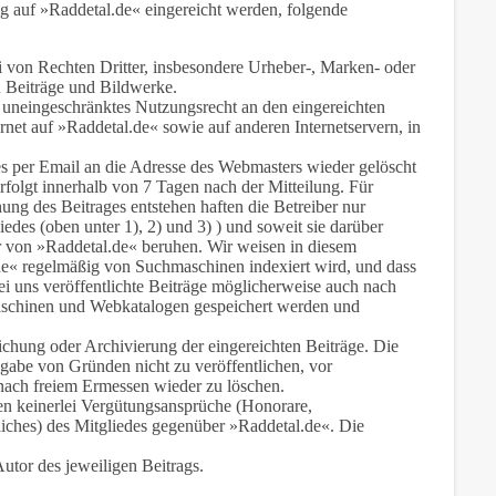
tig auf »Raddetal.de« eingereicht werden, folgende
rei von Rechten Dritter, insbesondere Urheber-, Marken- oder
en Beiträge und Bildwerke.
 uneingeschränktes Nutzungsrecht an den eingereichten
ernet auf »Raddetal.de« sowie auf anderen Internetservern, in
es per Email an die Adresse des Webmasters wieder gelöscht
olgt innerhalb von 7 Tagen nach der Mitteilung. Für
ung des Beitrages entstehen haften die Betreiber nur
liedes (oben unter 1), 2) und 3) ) und soweit sie darüber
r von »Raddetal.de« beruhen. Wir weisen in diesem
e« regelmäßig von Suchmaschinen indexiert wird, und dass
ei uns veröffentlichte Beiträge möglicherweise auch nach
schinen und Webkatalogen gespeichert werden und
ichung oder Archivierung der eingereichten Beiträge. Die
ngabe von Gründen nicht zu veröffentlichen, vor
 nach freiem Ermessen wieder zu löschen.
hen keinerlei Vergütungsansprüche (Honorare,
ches) des Mitgliedes gegenüber »Raddetal.de«. Die
utor des jeweiligen Beitrags.