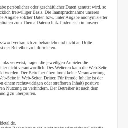
abe persönlicher oder geschäftlicher Daten genutzt wird, so
ücklich freiwilliger Basis. Die Inanspruchnahme unseres
hne Angabe solcher Daten bzw. unter Angabe anonymisierter
mationen zum Thema Datenschutz finden sich in unserer
swort vertraulich zu behandeln und nicht an Dritte
t der Betreiber zu informieren.
Links verweist, tragen die jeweiligen Anbieter die
ritter nicht verantwortlich. Des Weiteren kann die Web-Seite
inkt werden. Der Betreiber übernimmt keine Verantwortung
eb-Seite in Web-Seiten Dritter. Für fremde Inhalte ist der
n einem rechtswidrigen oder strafbaren Inhalt) positive
eren Nutzung zu verhindern. Der Betreiber ist nach dem
tändig zu überprüfen.
detal.de.