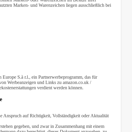
nutzten Marken- und Warenzeichen liegen ausschließlich bei
Europe S.à r.l., ein Partnerwerbeprogramm, das für
ng von Werbeanzeigen und Links zu amazon.co.uk /
rbekostenerstattungen verdient werden können.
e
Anspruch auf Richtigkeit, Vollständigkeit oder Aktualität
 verstehen gegeben, und zwar in Zusammenhang mit einem
jedermann dazu berechtigt, dieses Dokument anzusehen, zu