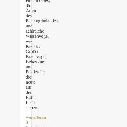
Hochmoores,
die
Arten
des
Feuchtgrünlandes
und
zahlreiche
Wiesenvögel
wie
Kiebitz,
Großer
Brachvogel,
Bekassine
und
Feldlerche,
die
heute
auf
der
Roten
Liste
stehen.
weiterlesen
0