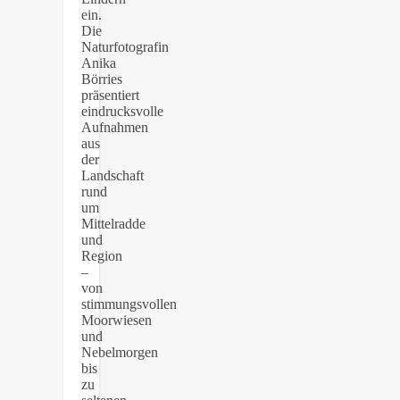
ein.
Die
Naturfotografin
Anika
Börries
präsentiert
eindrucksvolle
Aufnahmen
aus
der
Landschaft
rund
um
Mittelradde
und
Region
–
von
stimmungsvollen
Moorwiesen
und
Nebelmorgen
bis
zu