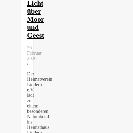
Licht
über
Moor
und
Geest
26.
Februar
2026
/
Der
Heimatverein
Lindern
e.V.
lädt
zu
einem
besonderen
Naturabend
ins
Heimathaus
Lindern