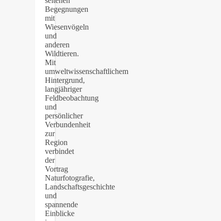
seltenen
Begegnungen
mit
Wiesenvögeln
und
anderen
Wildtieren.
Mit
umweltwissenschaftlichem
Hintergrund,
langjähriger
Feldbeobachtung
und
persönlicher
Verbundenheit
zur
Region
verbindet
der
Vortrag
Naturfotografie,
Landschaftsgeschichte
und
spannende
Einblicke