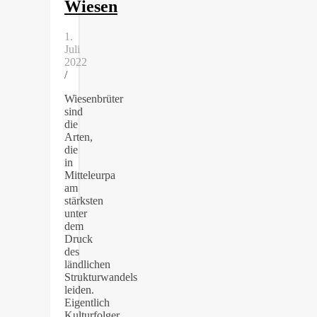
Wiesen
1.
Juli
2022
/
Wiesenbrüter
sind
die
Arten,
die
in
Mitteleurpa
am
stärksten
unter
dem
Druck
des
ländlichen
Strukturwandels
leiden.
Eigentlich
Kulturfolger,