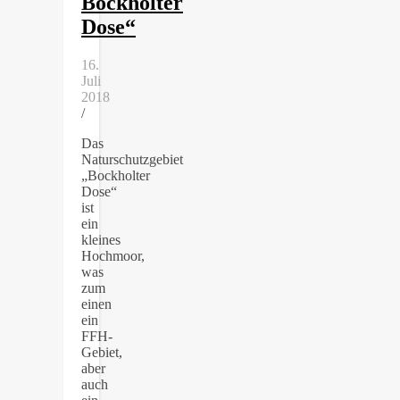
Bockholter
Dose“
16.
Juli
2018
/
Das
Naturschutzgebiet
„Bockholter
Dose“
ist
ein
kleines
Hochmoor,
was
zum
einen
ein
FFH-
Gebiet,
aber
auch