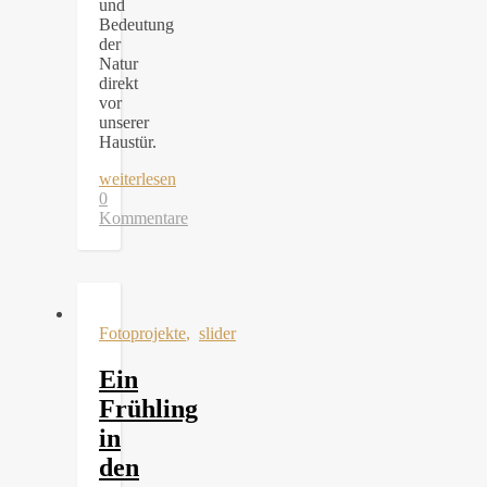
und
Bedeutung
der
Natur
direkt
vor
unserer
Haustür.
weiterlesen
0
Kommentare
Fotoprojekte
,
slider
Ein
Frühling
in
den