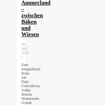
Ammerland
–
zwischen
Bäken
und
Wiesen
30.
Juli
2026
/
Eine
fotografische
Reise
mit
Dipl.-
Umweltwiss.
Anika
Börries
Westerstede-
Ocholt.