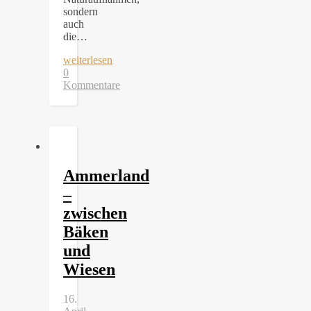
sondern
auch
die…
weiterlesen
0
Kommentare
Ammerland
–
zwischen
Bäken
und
Wiesen
16.