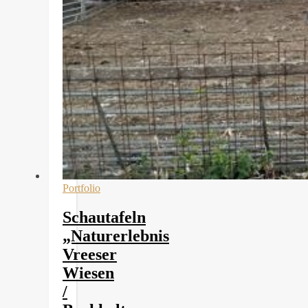
Portfolio
Schautafeln
„Naturerlebnis
Vreeser
Wiesen
/