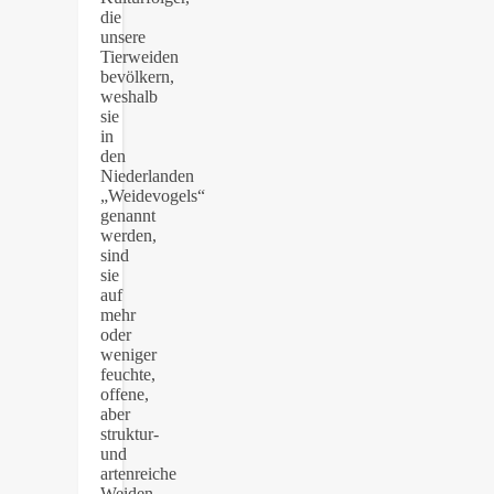
die
unsere
Tierweiden
bevölkern,
weshalb
sie
in
den
Niederlanden
„Weidevogels“
genannt
werden,
sind
sie
auf
mehr
oder
weniger
feuchte,
offene,
aber
struktur-
und
artenreiche
Weiden