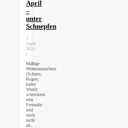
April
–
unter
Schnepfen
7.
April
2021
/
Mäßige
Wetteraussichten
(Schnee,
Regen,
kalter
Wind)
schreckten
eine
Freundin
und
mich
nicht
ab,