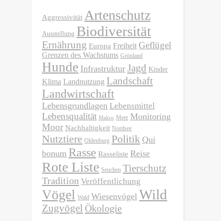
Artenschutz
Aggressivität
Biodiversität
Ausstellung
Ernährung
Geflügel
Freiheit
Europa
Grenzen des Wachstums
Grünland
Hunde
Jagd
Infrastruktur
Kinder
Landschaft
Klima
Landnutzung
Landwirtschaft
Lebensgrundlagen
Lebensmittel
Lebensqualität
Monitoring
Meer
Makro
Moor
Nachhaltigkeit
Nordsee
Nutztiere
Politik
Qui
Oldenburg
Rasse
bonum
Reise
Rasseliste
Rote Liste
Tierschutz
Seuchen
Tradition
Veröffentlichung
Wild
Vögel
Wiesenvögel
Wald
Zugvögel
Ökologie