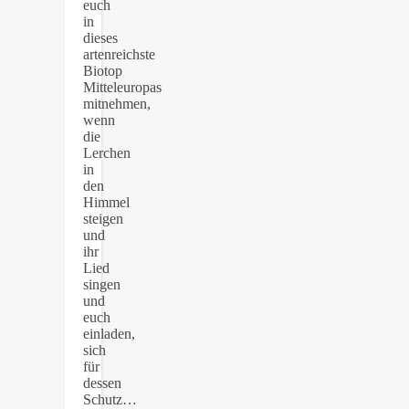
euch
in
dieses
artenreichste
Biotop
Mitteleuropas
mitnehmen,
wenn
die
Lerchen
in
den
Himmel
steigen
und
ihr
Lied
singen
und
euch
einladen,
sich
für
dessen
Schutz…