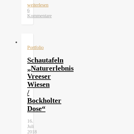
weiterlesen
6
Kommentare
Portfolio
Schautafeln
„Naturerlebnis
Vreeser
Wiesen
/
Bockholter
Dose“
16.
Juli
2018