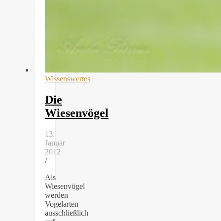
Wissenswertes
Die
Wiesenvögel
13.
Januar
2012
/
Als
Wiesenvögel
werden
Vogelarten
ausschließlich