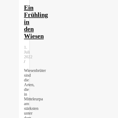
Ein
Frühling
in
den
Wiesen
1.
Juli
2022
/
Wiesenbrüter
sind
die
Arten,
die
in
Mitteleurpa
am
stärksten
unter
dem