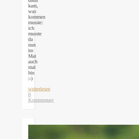
dann
kam,
was
kommen
musste:
ich
musste
da
nun
im
Mai
auch
mal
hin
:-)
weiterlesen
0
Kommentare