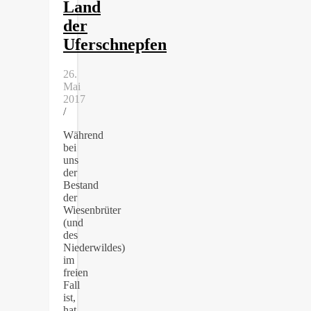
Land
der
Uferschnepfen
26.
Mai
2017
/
Während
bei
uns
der
Bestand
der
Wiesenbrüter
(und
des
Niederwildes)
im
freien
Fall
ist,
hat