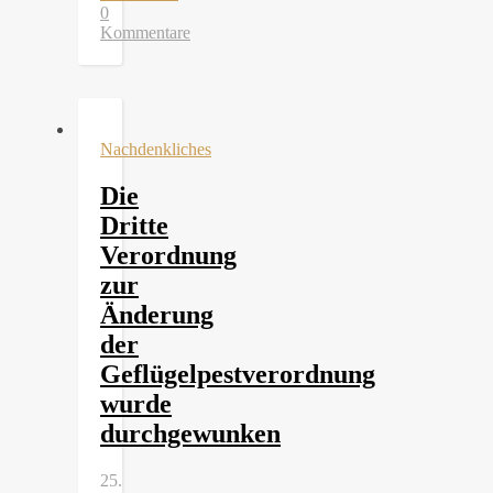
0
Kommentare
Nachdenkliches
Die
Dritte
Verordnung
zur
Änderung
der
Geflügelpestverordnung
wurde
durchgewunken
25.