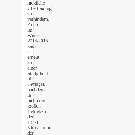
mögliche
Übertragung
zu
verhindern.
Auch
im
Winter
2014/2015
kam
es
erneut
zu
einer
Stallpflicht
für
Geflügel,
nachdem
in
mehreren
großen
Betrieben
der
H5N8-
Virusstamm
der