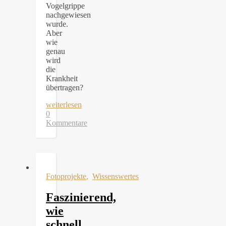
Vogelgrippe
nachgewiesen
wurde.
Aber
wie
genau
wird
die
Krankheit
übertragen?
weiterlesen
0
Kommentare
Fotoprojekte
,
Wissenswertes
Faszinierend,
wie
schnell