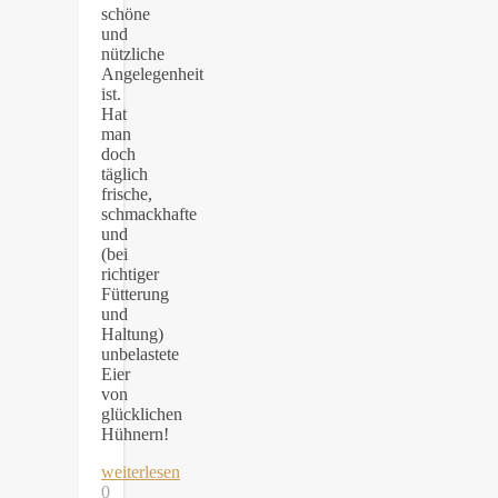
schöne
und
nützliche
Angelegenheit
ist.
Hat
man
doch
täglich
frische,
schmackhafte
und
(bei
richtiger
Fütterung
und
Haltung)
unbelastete
Eier
von
glücklichen
Hühnern!
weiterlesen
0