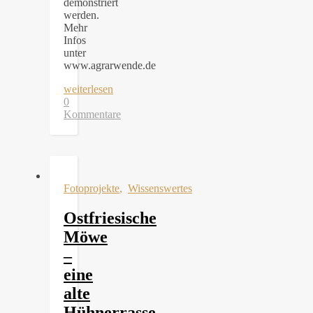
demonstriert
werden.
Mehr
Infos
unter
www.agrarwende.de
weiterlesen
0
Kommentare
Fotoprojekte
,
Wissenswertes
Ostfriesische
Möwe
–
eine
alte
Hühnerrasse