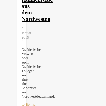
aus
dem
Nordwesten
2.
Januar
2019
/
Ostfriesische
Möwen
oder
auch
Ostfriesische
Totleger
sind
eine
alte
Landrasse
aus
Nordwestdeutschland.
weiterlesen