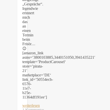
„Gespräche“.
Irgendwie
erinnert
mich
das
an
einen
Termin
beim
Frisör…
😉
[amazon_link
asins=’3800103885,3440151050,3941435221′
template=’ProductCarousel‘
store=’pirata-
21′
marketplace=’DE‘
link_id=’50554ecb-
6570-
11e7-
b25e-
11364df191ee‘]
weiterlesen
1 Kommentar