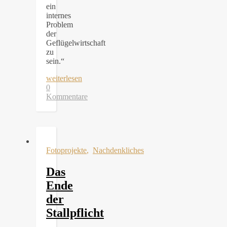
ein
internes
Problem
der
Geflügelwirtschaft
zu
sein.“
weiterlesen
0
Kommentare
Fotoprojekte
,
Nachdenkliches
Das
Ende
der
Stallpflicht