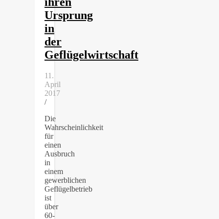
ihren
Ursprung
in
der
Geflügelwirtschaft
11.
April
2017
/
Die
Wahrscheinlichkeit
für
einen
Ausbruch
in
einem
gewerblichen
Geflügelbetrieb
ist
über
60-