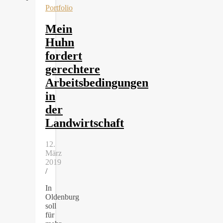
Portfolio
Mein
Huhn
fordert
gerechtere
Arbeitsbedingungen
in
der
Landwirtschaft
12.
März
2019
/
In
Oldenburg
soll
für