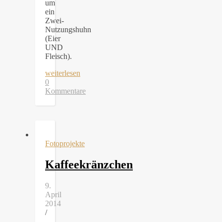
um
ein
Zwei-
Nutzungshuhn
(Eier
UND
Fleisch).
weiterlesen
0
Kommentare
Fotoprojekte
Kaffeekränzchen
9.
April
2014
/