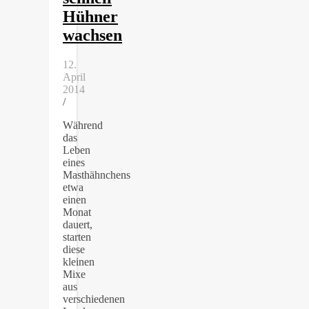
Hühner
wachsen
12.
April
2014
/
Während
das
Leben
eines
Masthähnchens
etwa
einen
Monat
dauert,
starten
diese
kleinen
Mixe
aus
verschiedenen