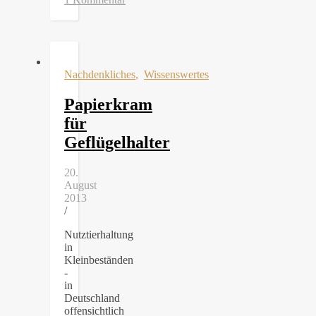
Nachdenkliches
,
Wissenswertes
Papierkram
für
Geflügelhalter
20.
August
2013
/
Nutztierhaltung
in
Kleinbeständen
-
in
Deutschland
offensichtlich