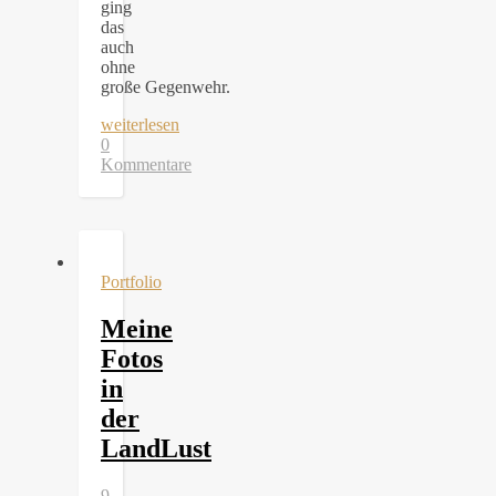
ging
das
auch
ohne
große Gegenwehr.
weiterlesen
0
Kommentare
Portfolio
Meine
Fotos
in
der
LandLust
9.