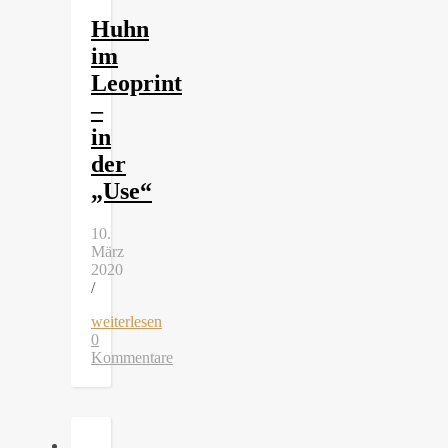
Huhn
im
Leoprint
–
in
der
„Use“
10.
März
2020
/
weiterlesen
0
Kommentare