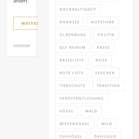
ändert.
NACHHALTIGKEIT
NORDSEE
NUTZTIERE
WEITERLESEN
OLDENBURG
POLITIK
1 Kommentar
QUI BONUM
RASSE
RASSELISTE
REISE
ROTE LISTE
SEUCHEN
TIERSCHUTZ
TRADITION
VERÖFFENTLICHUNG
VÖGEL
WALD
WIESENVÖGEL
WILD
ZUGVÖGEL
ÖKOLOGIE