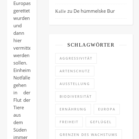
Europas
gerettet
zu
De hümmelske Bur
Kalle
wurden
und
dann
hier
SCHLAGWÖRTER
vermittelt
werden
AGGRESSIVITÄT
sollen.
Einheimische
ARTENSCHUTZ
Notfälle
AUSSTELLUNG
gehen
in der
BIODIVERSITÄT
Flut der
Tiere
ERNÄHRUNG
EUROPA
aus
dem
FREIHEIT
GEFLÜGEL
Süden
GRENZEN DES WACHSTUMS
immer