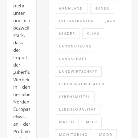
mehr
GRÜNLAND
HUNDE
unter
und ich
INFRASTRUKTUR
JAGD
bezweifle
KINDER
KLIMA
stark,
dass
LANDNUTZUNG
der
Import
LANDSCHAFT
der
„überflüssigen“
LANDWIRTSCHAFT
Vierbeiner
LEBENSGRUNDLAGEN
in den
tierlieben
LEBENSMITTEL
Norden
Europas
LEBENSQUALITÄT
etwas
MAKRO
MEER
an der
Problematik
MONITORING
MOOR