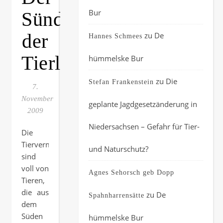
Bur
Sündenfall
der
zu
De
Hannes Schmees
Tierliebe
hümmelske Bur
zu
Die
Stefan Frankenstein
7.
November
geplante Jagdgesetzänderung in
2009
Niedersachsen – Gefahr für Tier-
Die
Tiervermittlungen
und Naturschutz?
sind
voll von
Agnes Sehorsch geb Dopp
Tieren,
die aus
zu
De
Spahnharrensätte
dem
Süden
hümmelske Bur