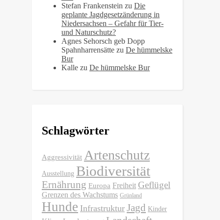
Stefan Frankenstein
zu
Die
geplante Jagdgesetzänderung in
Niedersachsen – Gefahr für Tier-
und Naturschutz?
Agnes Sehorsch geb Dopp
Spahnharrensätte
zu
De hümmelske
Bur
Kalle
zu
De hümmelske Bur
Schlagwörter
Artenschutz
Aggressivität
Biodiversität
Ausstellung
Ernährung
Geflügel
Freiheit
Europa
Grenzen des Wachstums
Grünland
Hunde
Jagd
Infrastruktur
Kinder