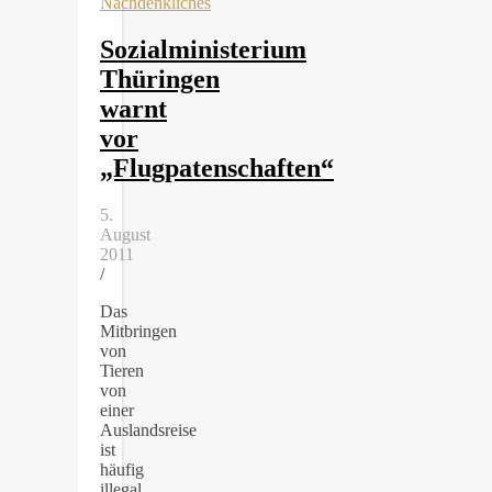
Nachdenkliches
Sozialministerium
Thüringen
warnt
vor
„Flugpatenschaften“
5.
August
2011
/
Das
Mitbringen
von
Tieren
von
einer
Auslandsreise
ist
häufig
illegal