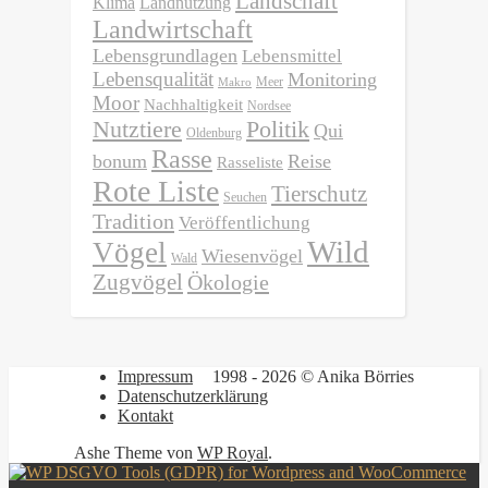
Landschaft
Klima
Landnutzung
Landwirtschaft
Lebensgrundlagen
Lebensmittel
Lebensqualität
Monitoring
Meer
Makro
Moor
Nachhaltigkeit
Nordsee
Nutztiere
Politik
Qui
Oldenburg
Rasse
bonum
Reise
Rasseliste
Rote Liste
Tierschutz
Seuchen
Tradition
Veröffentlichung
Wild
Vögel
Wiesenvögel
Wald
Zugvögel
Ökologie
Impressum
1998 - 2026 © Anika Börries
Datenschutzerklärung
Kontakt
Ashe Theme von
WP Royal
.