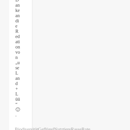
an
ke
an
di
e
R
ed
ati
on
vo
n
„u
se
L
an
d
+
L
üü
“
🙂
.
Biodiversität
Geflügel
Nutztiere
Rasse
Rote