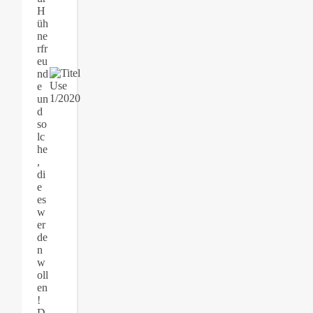
H
üh
ne
rfr
eu
nd
e
un
d
so
lc
he
,
di
e
es
w
er
de
n
w
oll
en
!
D