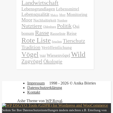
Landwirtschaft
Lebensgrundlagen
Lebensmittel
Lebensqualität
Monitoring
Meer
Makro
Moor
Nachhaltigkeit
Nordsee
Nutztiere
Politik
Qui
Oldenburg
Rasse
bonum
Reise
Rasseliste
Rote Liste
Tierschutz
Seuchen
Tradition
Veröffentlichung
Wild
Vögel
Wiesenvögel
Wald
Zugvögel
Ökologie
Impressum
1998 - 2026 © Anika Börries
Datenschutzerklärung
Kontakt
Ashe Theme von
WP Royal
.
Sofern Sie Ihre Datenschutzeinstellungen ändern möchten z.B. Erteilung von