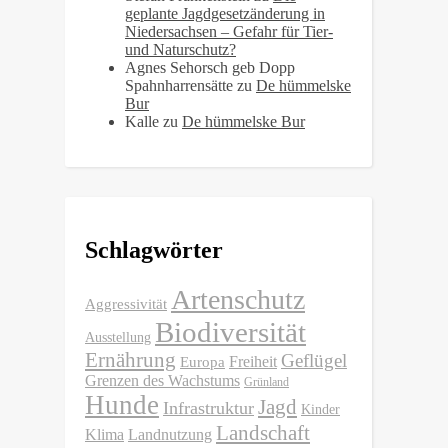
geplante Jagdgesetzänderung in
Niedersachsen – Gefahr für Tier-
und Naturschutz?
Agnes Sehorsch geb Dopp
Spahnharrensätte
zu
De hümmelske
Bur
Kalle
zu
De hümmelske Bur
Schlagwörter
Artenschutz
Aggressivität
Biodiversität
Ausstellung
Ernährung
Geflügel
Freiheit
Europa
Grenzen des Wachstums
Grünland
Hunde
Jagd
Infrastruktur
Kinder
Landschaft
Klima
Landnutzung