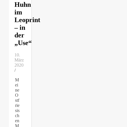
Huhn
im
Leoprint
– in
der
„Use“
10.
März
2020
/
M
ei
ne
O
stf
rie
sis
ch
en
M