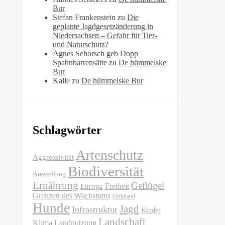
Bur
Stefan Frankenstein
zu
Die
geplante Jagdgesetzänderung in
Niedersachsen – Gefahr für Tier-
und Naturschutz?
Agnes Sehorsch geb Dopp
Spahnharrensätte
zu
De hümmelske
Bur
Kalle
zu
De hümmelske Bur
Schlagwörter
Artenschutz
Aggressivität
Biodiversität
Ausstellung
Ernährung
Geflügel
Freiheit
Europa
Grenzen des Wachstums
Grünland
Hunde
Jagd
Infrastruktur
Kinder
Landschaft
Klima
Landnutzung