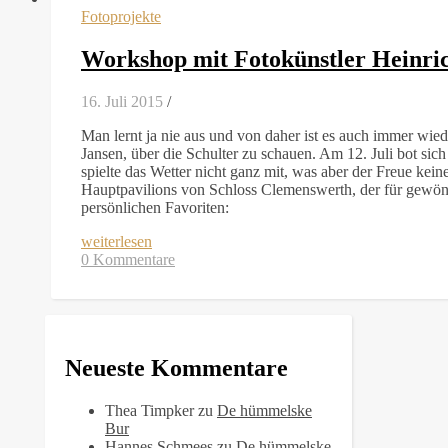
Fotoprojekte
Workshop mit Fotokünstler Heinri
16. Juli 2015
/
Man lernt ja nie aus und von daher ist es auch immer wie
Jansen, über die Schulter zu schauen. Am 12. Juli bot sic
spielte das Wetter nicht ganz mit, was aber der Freue kein
Hauptpavilions von Schloss Clemenswerth, der für gewönl
persönlichen Favoriten:
weiterlesen
0 Kommentare
Neueste Kommentare
Thea Timpker
zu
De hümmelske
Bur
Hannes Schmees
zu
De hümmelske