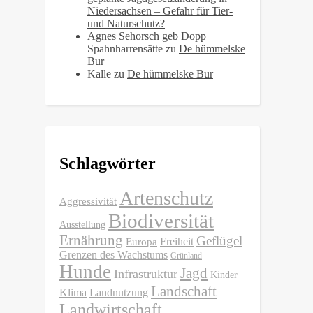
Niedersachsen – Gefahr für Tier-
und Naturschutz?
Agnes Sehorsch geb Dopp
Spahnharrensätte
zu
De hümmelske
Bur
Kalle
zu
De hümmelske Bur
Schlagwörter
Artenschutz
Aggressivität
Biodiversität
Ausstellung
Ernährung
Geflügel
Freiheit
Europa
Grenzen des Wachstums
Grünland
Hunde
Jagd
Infrastruktur
Kinder
Landschaft
Klima
Landnutzung
Landwirtschaft