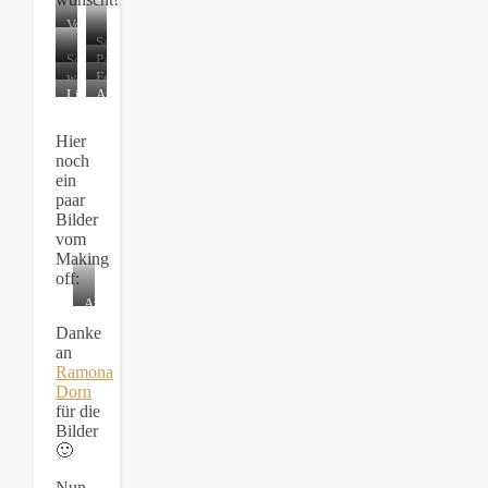
Vollmondnacht
mit
Sonnenaufgang
Neuschnee
Sonnenaufgang
Panzerpflanzen
wagemutige
Feuerspiele
Schlittschuhläufer
Lichtspiele
Atem
Hier
noch
ein
paar
Bilder
vom
Making
off:
Auf
dem
Danke
Eis
an
Ramona
Dor
n
für die
Bilder
🙂
Nun