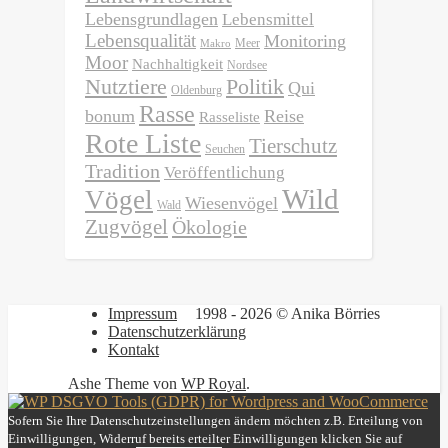
Lebensgrundlagen
Lebensmittel
Lebensqualität
Monitoring
Meer
Makro
Moor
Nachhaltigkeit
Nordsee
Nutztiere
Politik
Qui
Oldenburg
Rasse
bonum
Reise
Rasseliste
Rote Liste
Tierschutz
Seuchen
Tradition
Veröffentlichung
Wild
Vögel
Wiesenvögel
Wald
Zugvögel
Ökologie
Impressum
1998 - 2026 © Anika Börries
Datenschutzerklärung
Kontakt
Ashe Theme von
WP Royal
.
Sofern Sie Ihre Datenschutzeinstellungen ändern möchten z.B. Erteilung von
Einwilligungen, Widerruf bereits erteilter Einwilligungen klicken Sie auf