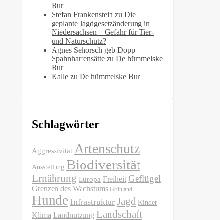
Bur
Stefan Frankenstein
zu
Die
geplante Jagdgesetzänderung in
Niedersachsen – Gefahr für Tier-
und Naturschutz?
Agnes Sehorsch geb Dopp
Spahnharrensätte
zu
De hümmelske
Bur
Kalle
zu
De hümmelske Bur
Schlagwörter
Artenschutz
Aggressivität
Biodiversität
Ausstellung
Ernährung
Geflügel
Freiheit
Europa
Grenzen des Wachstums
Grünland
Hunde
Jagd
Infrastruktur
Kinder
Landschaft
Klima
Landnutzung