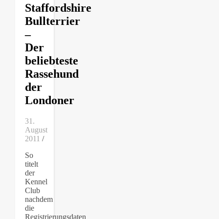
Staffordshire
Bullterrier
–
Der
beliebteste
Rassehund
der
Londoner
31.
August
2011
/
So
titelt
der
Kennel
Club
nachdem
die
Registrierungsdaten