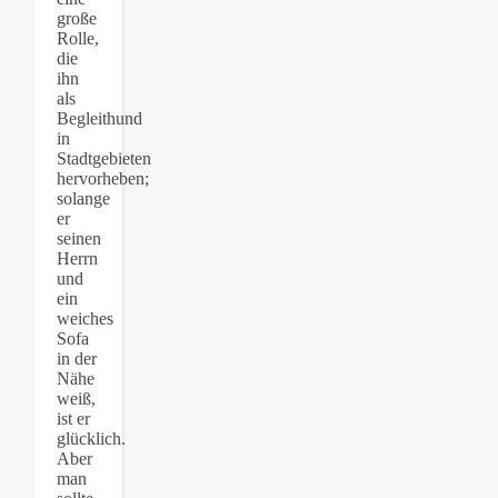
große
Rolle,
die
ihn
als
Begleithund
in
Stadtgebieten
hervorheben;
solange
er
seinen
Herrn
und
ein
weiches
Sofa
in der
Nähe
weiß,
ist er
glücklich.
Aber
man