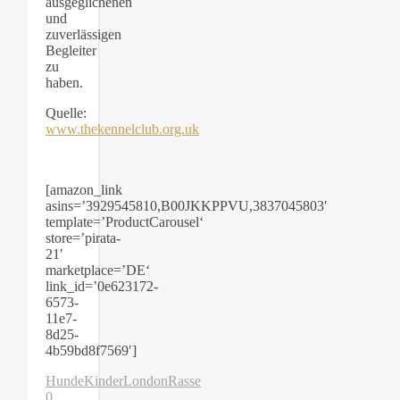
ausgeglichenen
und
zuverlässigen
Begleiter
zu
haben.
Quelle:
www.thekennelclub.org.uk
[amazon_link
asins=’3929545810,B00JKKPPVU,3837045803′
template=’ProductCarousel‘
store=’pirata-
21′
marketplace=’DE‘
link_id=’0e623172-
6573-
11e7-
8d25-
4b59bd8f7569′]
Hunde
Kinder
London
Rasse
0