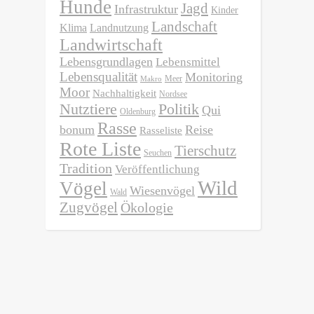
Hunde
Jagd
Infrastruktur
Kinder
Landschaft
Klima
Landnutzung
Landwirtschaft
Lebensgrundlagen
Lebensmittel
Lebensqualität
Monitoring
Meer
Makro
Moor
Nachhaltigkeit
Nordsee
Nutztiere
Politik
Qui
Oldenburg
Rasse
bonum
Reise
Rasseliste
Rote Liste
Tierschutz
Seuchen
Tradition
Veröffentlichung
Wild
Vögel
Wiesenvögel
Wald
Zugvögel
Ökologie
Impressum
1998 - 2026 © Anika Börries
Datenschutzerklärung
Kontakt