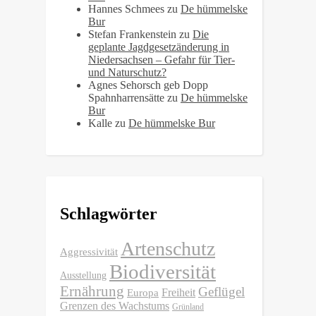
Hannes Schmees
zu
De hümmelske
Bur
Stefan Frankenstein
zu
Die
geplante Jagdgesetzänderung in
Niedersachsen – Gefahr für Tier-
und Naturschutz?
Agnes Sehorsch geb Dopp
Spahnharrensätte
zu
De hümmelske
Bur
Kalle
zu
De hümmelske Bur
Schlagwörter
Artenschutz
Aggressivität
Biodiversität
Ausstellung
Ernährung
Geflügel
Freiheit
Europa
Grenzen des Wachstums
Grünland