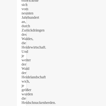
entwickelte
sich
vom
neunten
Jahrhundert
an,
durch
Zurückdrängen
des
Waldes,
die
Heidewirtschaft.
Und
je
weiter
der
Wald
der
Heidelandschaft
wich,
je
größer
wurden
die
Heidschnuckenherden.