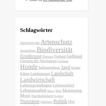
Schlagwörter
Artenschutz
Aggressivität
Biodiversität
Ausstellung
Ernährung
Geflügel
Freiheit
Europa
Grenzen des Wachstums
Grünland
Hunde
Jagd
Infrastruktur
Kinder
Landschaft
Klima
Landnutzung
Landwirtschaft
Lebensgrundlagen
Lebensmittel
Lebensqualität
Monitoring
Meer
Makro
Moor
Nachhaltigkeit
Nordsee
Nutztiere
Politik
Qui
Oldenburg