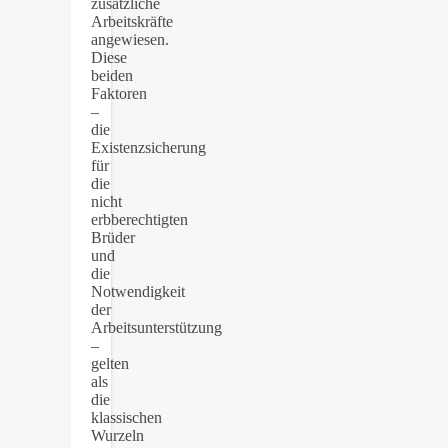
zusätzliche
Arbeitskräfte
angewiesen.
Diese
beiden
Faktoren
–
die
Existenzsicherung
für
die
nicht
erbberechtigten
Brüder
und
die
Notwendigkeit
der
Arbeitsunterstützung
–
gelten
als
die
klassischen
Wurzeln