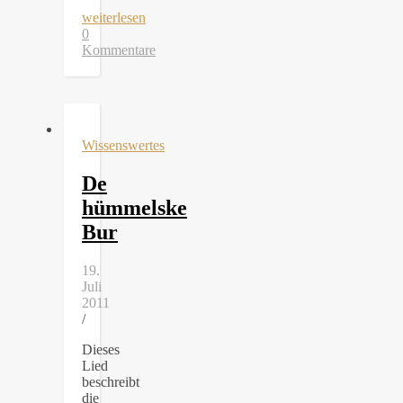
weiterlesen
0
Kommentare
Wissenswertes
De
hümmelske
Bur
19.
Juli
2011
/
Dieses
Lied
beschreibt
die