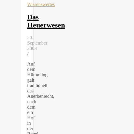
Wissenswertes
Das
Heuerwesen
20.
September
2003
/
Auf
dem
Hümmling
galt
traditionell
das
Anerbenrecht,
nach
dem
ein
Hof
in
der
Regel