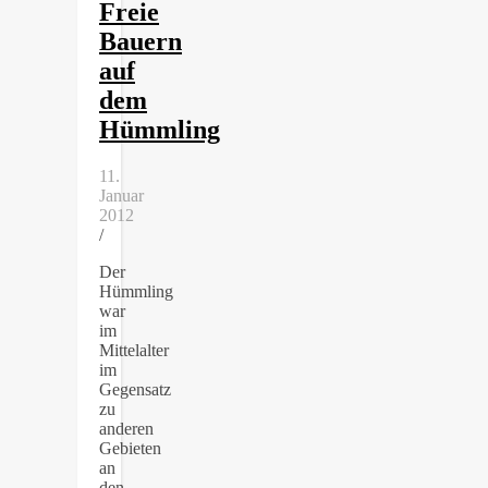
Freie
Bauern
auf
dem
Hümmling
11.
Januar
2012
/
Der
Hümmling
war
im
Mittelalter
im
Gegensatz
zu
anderen
Gebieten
an
den