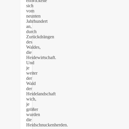
entwickelte
sich
vom
neunten
Jahrhundert
an,
durch
Zurückdrängen
des
Waldes,
die
Heidewirtschaft.
Und
je
weiter
der
Wald
der
Heidelandschaft
wich,
je
größer
wurden
die
Heidschnuckenherden.