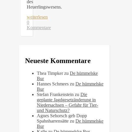
des
Heuerlingswesens.
weiterlesen
0
Kommentare
Neueste Kommentare
Thea Timpker
zu
De hümmelske
Bur
Hannes Schmees
zu
De hümmelske
Bur
Stefan Frankenstein
zu
Die
geplante Jagdgesetzänderung in
Niedersachsen – Gefahr für Tier-
und Naturschutz?
Agnes Sehorsch geb Dopp
Spahnharrensätte
zu
De hümmelske
Bur
Kalle
zu
De hümmelske Bur