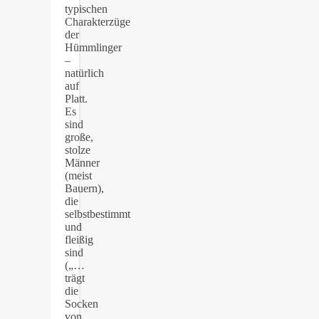
typischen
Charakterzüge
der
Hümmlinger
–
natürlich
auf
Platt.
Es
sind
große,
stolze
Männer
(meist
Bauern),
die
selbstbestimmt
und
fleißig
sind
(„…
trägt
die
Socken
von