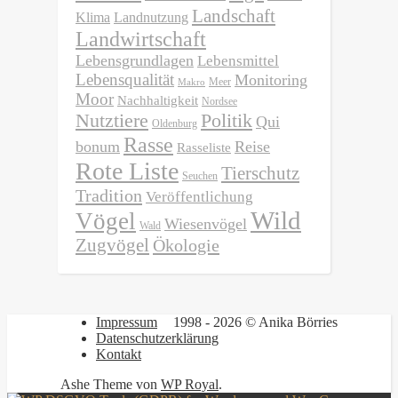
Landschaft
Klima
Landnutzung
Landwirtschaft
Lebensgrundlagen
Lebensmittel
Lebensqualität
Monitoring
Meer
Makro
Moor
Nachhaltigkeit
Nordsee
Nutztiere
Politik
Qui
Oldenburg
Rasse
bonum
Reise
Rasseliste
Rote Liste
Tierschutz
Seuchen
Tradition
Veröffentlichung
Wild
Vögel
Wiesenvögel
Wald
Zugvögel
Ökologie
Impressum
1998 - 2026 © Anika Börries
Datenschutzerklärung
Kontakt
Ashe Theme von
WP Royal
.