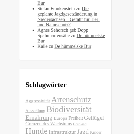
Bur
Stefan Frankenstein
zu
Die
geplante Jagdgesetzänderung in
Niedersachsen – Gefahr für Tier-
und Naturschutz?
Agnes Sehorsch geb Dopp
Spahnharrensätte
zu
De hümmelske
Bur
Kalle
zu
De hümmelske Bur
Schlagwörter
Artenschutz
Aggressivität
Biodiversität
Ausstellung
Ernährung
Geflügel
Freiheit
Europa
Grenzen des Wachstums
Grünland
Hunde
Jagd
Infrastruktur
Kinder