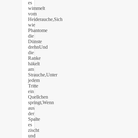
es
wimmelt
vom
Heiderauche,Sich
wie
Phantome
die
Dünste
drehnUnd
die
Ranke
häkelt
am
Strauche,Unter
jedem
Tritte
ein
Quellchen
springt,Wenn
aus
der
Spalte
es
zischt
und