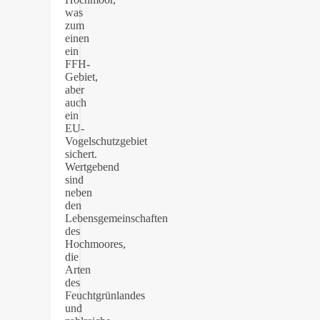
was
zum
einen
ein
FFH-
Gebiet,
aber
auch
ein
EU-
Vogelschutzgebiet
sichert.
Wertgebend
sind
neben
den
Lebensgemeinschaften
des
Hochmoores,
die
Arten
des
Feuchtgrünlandes
und