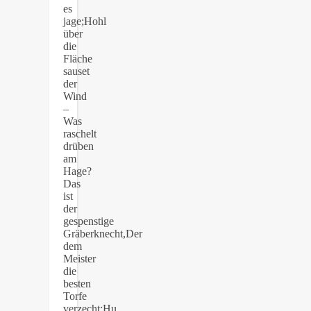
es
jage;Hohl
über
die
Fläche
sauset
der
Wind
–
Was
raschelt
drüben
am
Hage?
Das
ist
der
gespenstige
Gräberknecht,Der
dem
Meister
die
besten
Torfe
verzecht;Hu,