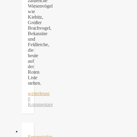
zahlreiche
Wiesenvögel
wie
Kiebitz,
Großer
Brachvogel,
Bekassine
und
Feldlerche,
die
heute
auf
der
Roten
Liste
stehen.
weiterlesen
0
Kommentare
Fotoprojekte