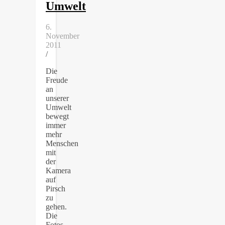
Umwelt
6.
November
2011
/
Die
Freude
an
unserer
Umwelt
bewegt
immer
mehr
Menschen
mit
der
Kamera
auf
Pirsch
zu
gehen.
Die
Fotos