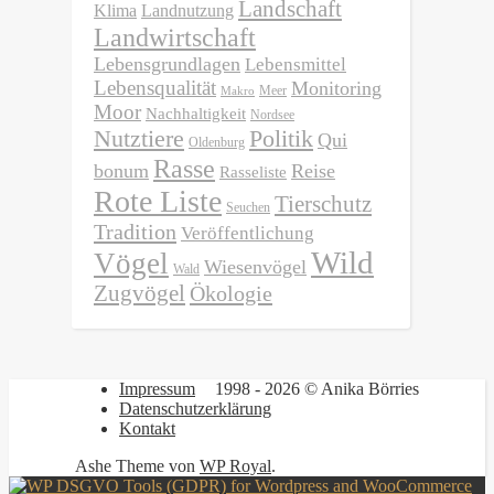
Landschaft
Klima
Landnutzung
Landwirtschaft
Lebensgrundlagen
Lebensmittel
Lebensqualität
Monitoring
Meer
Makro
Moor
Nachhaltigkeit
Nordsee
Nutztiere
Politik
Qui
Oldenburg
Rasse
bonum
Reise
Rasseliste
Rote Liste
Tierschutz
Seuchen
Tradition
Veröffentlichung
Wild
Vögel
Wiesenvögel
Wald
Zugvögel
Ökologie
Impressum
1998 - 2026 © Anika Börries
Datenschutzerklärung
Kontakt
Ashe Theme von
WP Royal
.