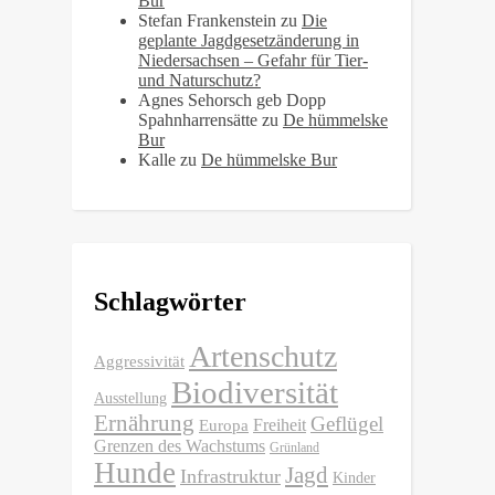
Bur
Stefan Frankenstein
zu
Die
geplante Jagdgesetzänderung in
Niedersachsen – Gefahr für Tier-
und Naturschutz?
Agnes Sehorsch geb Dopp
Spahnharrensätte
zu
De hümmelske
Bur
Kalle
zu
De hümmelske Bur
Schlagwörter
Artenschutz
Aggressivität
Biodiversität
Ausstellung
Ernährung
Geflügel
Freiheit
Europa
Grenzen des Wachstums
Grünland
Hunde
Jagd
Infrastruktur
Kinder