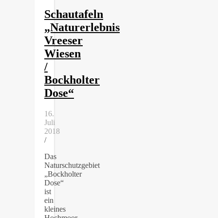
Schautafeln
„Naturerlebnis
Vreeser
Wiesen
/
Bockholter
Dose“
16.
Juli
2018
/
Das
Naturschutzgebiet
„Bockholter
Dose“
ist
ein
kleines
Hochmoor,