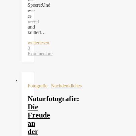
Speere;Und
wie
es
rieselt
und
knittert…
weiterlesen
0
Kommentare
Fotografie
,
Nachdenkliches
Naturfotografie:
Die
Freude
an
der