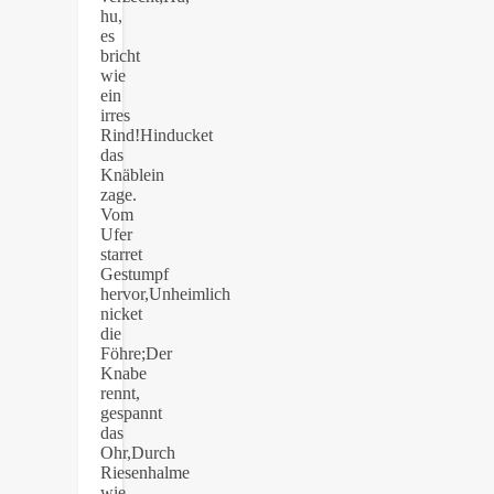
hu,
es
bricht
wie
ein
irres
Rind!Hinducket
das
Knäblein
zage.
Vom
Ufer
starret
Gestumpf
hervor,Unheimlich
nicket
die
Föhre;Der
Knabe
rennt,
gespannt
das
Ohr,Durch
Riesenhalme
wie