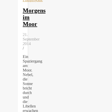
Morgens
im
Moor
21.
September
2014
/
Ein
Spaziergang
am
Moor.
Nebel,
die
Sonne
bricht
durch
und
die
Libellen
erwachen