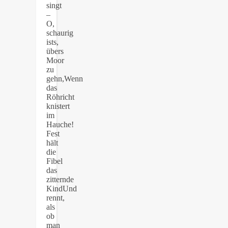
singt
–
O,
schaurig
ists,
übers
Moor
zu
gehn,Wenn
das
Röhricht
knistert
im
Hauche!
Fest
hält
die
Fibel
das
zitternde
KindUnd
rennt,
als
ob
man